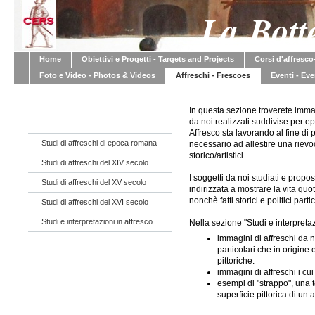
La Bott
Home
Obiettivi e Progetti - Targets and Projects
Corsi d'affresc
Foto e Video - Photos & Videos
Affreschi - Frescoes
Eventi - Ev
In questa sezione troverete immagi
da noi realizzati suddivise per ep
Affresco sta lavorando al fine di 
Studi di affreschi di epoca romana
necessario ad allestire una rievo
storico/artistici.
Studi di affreschi del XIV secolo
I soggetti da noi studiati e propos
Studi di affreschi del XV secolo
indirizzata a mostrare la vita quot
nonchè fatti storici e politici parti
Studi di affreschi del XVI secolo
Studi e interpretazioni in affresco
Nella sezione "Studi e interpretaz
immagini di affreschi da n
particolari che in origine 
pittoriche.
immagini di affreschi i cui
esempi di "strappo", una t
superficie pittorica di un a