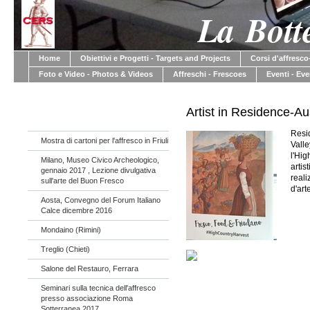
La Bott
Home
Obiettivi e Progetti - Targets and Projects
Corsi d'affresc
Foto e Video - Photos & Videos
Affreschi - Frescoes
Eventi - Ev
Artist in Residence-Au
Resid
Mostra di cartoni per l'affresco in Friuli
Valle
l'Hig
Milano, Museo Civico Archeologico,
artis
gennaio 2017 , Lezione divulgativa
reali
sull'arte del Buon Fresco
d'art
Aosta, Convegno del Forum Italiano
Calce dicembre 2016
Mondaino (Rimini)
Treglio (Chieti)
Salone del Restauro, Ferrara
Seminari sulla tecnica dell'affresco
presso associazione Roma
Sotterranea 2017