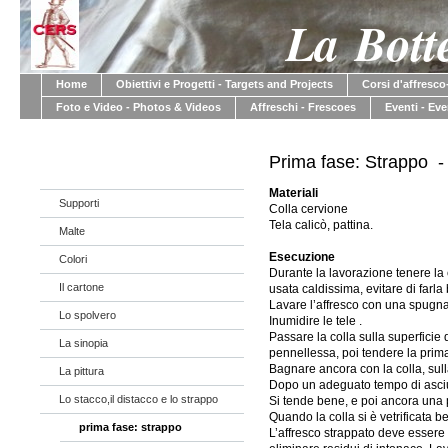
La Bott
Home
Obiettivi e Progetti - Targets and Projects
Corsi d'affresc
Foto e Video - Photos & Videos
Affreschi - Frescoes
Eventi - Ev
Prima fase: Strappo - 
Materiali
Supporti
Colla cervione
Tela calicò, pattina.
Malte
Esecuzione
Colori
Durante la lavorazione tenere la
Il cartone
usata caldissima, e
vitare di farla 
Lavare l’affresco con una spugna
Lo spolvero
Inumidire le tele .
Passare la colla sulla superficie
La sinopia
pennellessa, poi tendere la prim
Bagnare ancora con la colla, sull
La pittura
Dopo un adeguato tempo di asciuga
Lo stacco,il distacco e lo strappo
Si tende bene, e poi ancora una p
Quando la colla si è vetrificata b
prima fase: strappo
L’affresco strappato deve essere