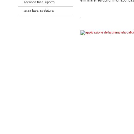
eliminare residui di intonaco. Lav
seconda fase: riporto
terza fase: svelatura